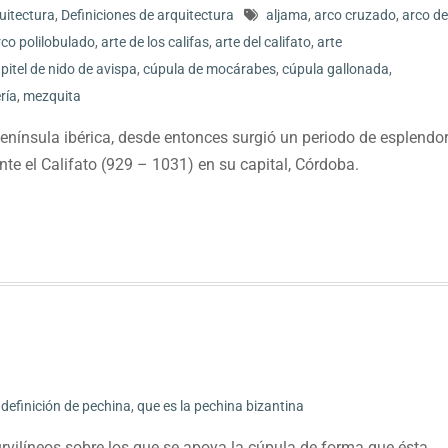
quitectura
,
Definiciones de arquitectura
aljama
,
arco cruzado
,
arco de
rco polilobulado
,
arte de los califas
,
arte del califato
,
arte
pitel de nido de avispa
,
cúpula de mocárabes
,
cúpula gallonada
,
ría
,
mezquita
enínsula ibérica, desde entonces surgió un periodo de esplendo
te el Califato (929 – 1031) en su capital, Córdoba.
definición de pechina
,
que es la pechina bizantina
rvilíneos sobre los que se apoya la cúpula de forma que ésta