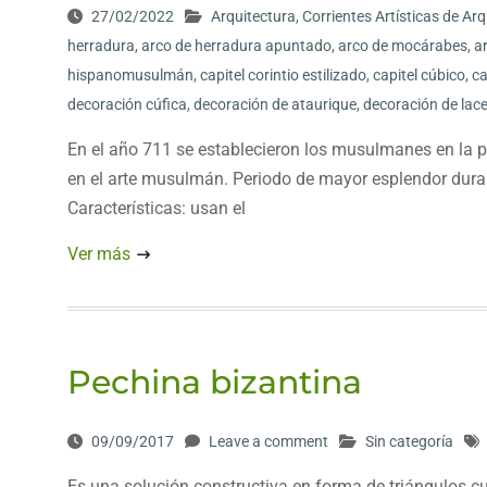
27/02/2022
Arquitectura
,
Corrientes Artísticas de Ar
herradura
,
arco de herradura apuntado
,
arco de mocárabes
,
a
hispanomusulmán
,
capitel corintio estilizado
,
capitel cúbico
,
ca
decoración cúfica
,
decoración de ataurique
,
decoración de lace
En el año 711 se establecieron los musulmanes en la p
en el arte musulmán. Periodo de mayor esplendor duran
Características: usan el
Ver más
Pechina bizantina
09/09/2017
Leave a comment
Sin categoría
Es una solución constructiva en forma de triángulos cu