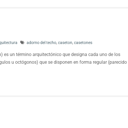
quitectura
adorno del techo
,
caseton
,
casetones
ón) es un término arquitectónico que designa cada uno de los
ulos u octógonos) que se disponen en forma regular (parecido