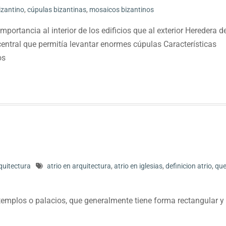
izantino
,
cúpulas bizantinas
,
mosaicos bizantinos
rtancia al interior de los edificios que al exterior Heredera d
 central que permitía levantar enormes cúpulas Características
os
quitectura
atrio en arquitectura
,
atrio en iglesias
,
definicion atrio
,
qu
, templos o palacios, que generalmente tiene forma rectangular y