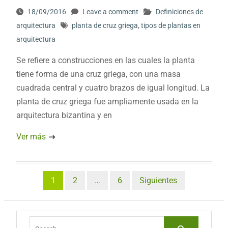
18/09/2016
Leave a comment
Definiciones de
arquitectura
planta de cruz griega
,
tipos de plantas en
arquitectura
Se refiere a construcciones en las cuales la planta
tiene forma de una cruz griega, con una masa
cuadrada central y cuatro brazos de igual longitud. La
planta de cruz griega fue ampliamente usada en la
arquitectura bizantina y en
Ver más
Paginación
1
2
…
6
Siguientes
de
entradas
Search