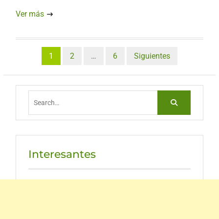
Ver más
Paginación
1
2
…
6
Siguientes
de
entradas
Search
for:
Interesantes