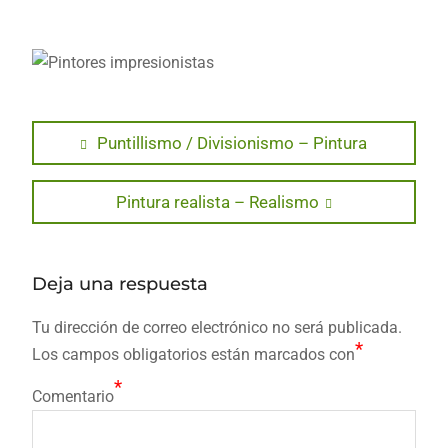
Navegación
Previous
Puntillismo / Divisionismo – Pintura
post:
de
Next
Pintura realista – Realismo
entradas
post:
Deja una respuesta
Tu dirección de correo electrónico no será publicada.
*
Los campos obligatorios están marcados con
*
Comentario